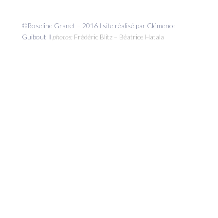
©Roseline Granet – 2016 Ι site réalisé par Clémence
Guibout Ι
photos:
Frédéric Blitz – Béatrice Hatala
Design de
Elegant Themes
| Propulsé par
WordPress