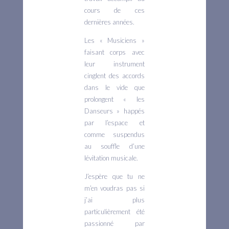
cours de ces
dernières années.
Les « Musiciens »
faisant corps avec
leur instrument
cinglent des accords
dans le vide que
prolongent « les
Danseurs » happés
par l’espace et
comme suspendus
au souffle d’une
lévitation musicale.
J’espère que tu ne
m’en voudras pas si
j’ai plus
particulièrement été
passionné par