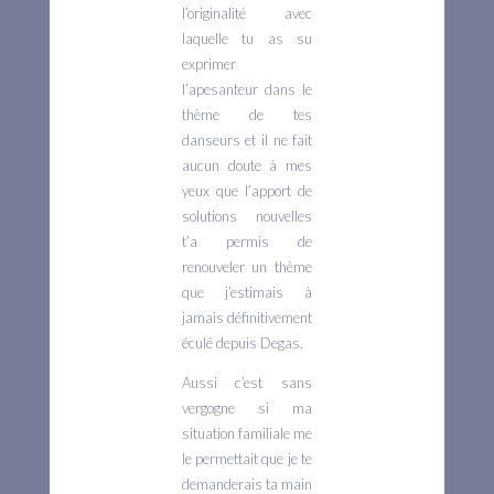
l’originalité avec
laquelle tu as su
exprimer
l’apesanteur dans le
thème de tes
danseurs et il ne fait
aucun doute à mes
yeux que l’apport de
solutions nouvelles
t’a permis de
renouveler un thème
que j’estimais à
jamais définitivement
éculé depuis Degas.
Aussi c’est sans
vergogne si ma
situation familiale me
le permettait que je te
demanderais ta main