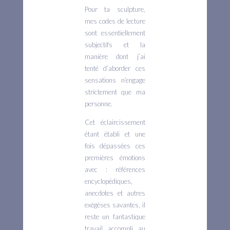
Pour ta sculpture,
mes codes de lecture
sont essentiellement
subjectifs et la
manière dont j’ai
tenté d’aborder ces
sensations n’engage
strictement que ma
personne.
Cet éclaircissement
étant établi et une
fois dépassées ces
premières émotions
avec : références
encyclopédiques,
anecdotes et autres
exégèses savantes, il
reste un fantastique
travail accompli au